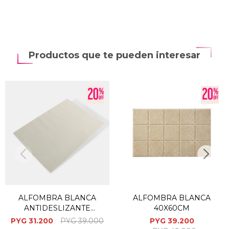
Productos que te pueden interesar
ALFOMBRA BLANCA
ALFOMBRA BLANCA
ANTIDESLIZANTE
40X60CM
50X70CM P/BAÑO
PYG
31.200
PYG
39.000
PYG
39.200