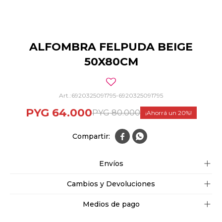
ALFOMBRA FELPUDA BEIGE
50X80CM
6920325091795-6920325091795
PYG
64.000
PYG
80.000
20


Envíos
Cambios y Devoluciones
Medios de pago