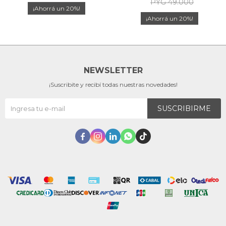
PYG
49.000
20
20
NEWSLETTER
¡Suscribite y recibí todas nuestras novedades!
SUSCRIBIRME




