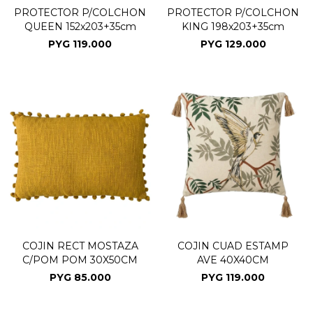
PROTECTOR P/COLCHON
PROTECTOR P/COLCHON
QUEEN 152x203+35cm
KING 198x203+35cm
PYG
119.000
PYG
129.000
COJIN RECT MOSTAZA
COJIN CUAD ESTAMP
C/POM POM 30X50CM
AVE 40X40CM
PYG
85.000
PYG
119.000