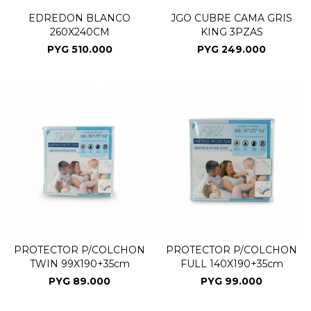
EDREDON BLANCO
JGO CUBRE CAMA GRIS
260X240CM
KING 3PZAS
PYG
510.000
PYG
249.000
PROTECTOR P/COLCHON
PROTECTOR P/COLCHON
TWIN 99X190+35cm
FULL 140X190+35cm
PYG
89.000
PYG
99.000