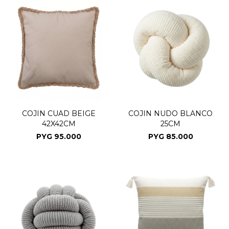
COJIN CUAD BEIGE
COJIN NUDO BLANCO
42X42CM
25CM
PYG
95.000
PYG
85.000