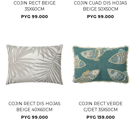
COJIN RECT BEIGE
COJIN CUAD DIS HOJAS
35X60CM
BEIGE 50X50CM
PYG
99.000
PYG
99.000
COJIN RECT DIS HOJAS
COJIN RECT VERDE
BEIGE 40X60CM
C/DET 35X50CM
PYG
99.000
PYG
159.000