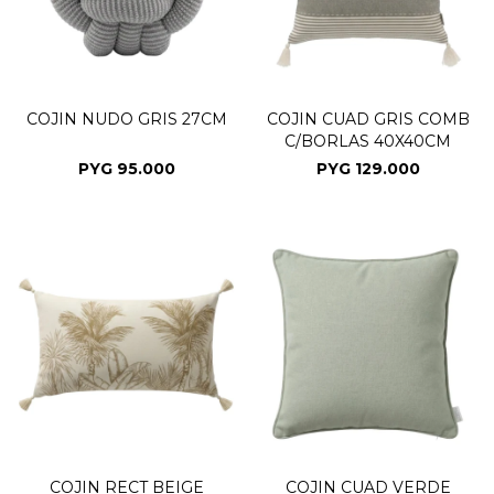
COJIN NUDO GRIS 27CM
COJIN CUAD GRIS COMB
C/BORLAS 40X40CM
PYG
95.000
PYG
129.000
COJIN RECT BEIGE
COJIN CUAD VERDE