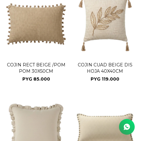
COJIN RECT BEIGE /POM
COJIN CUAD BEIGE DIS
POM 30X50CM
HOJA 40X40CM
PYG
85.000
PYG
119.000