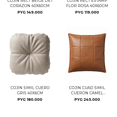
COJIN RECT BEIGE DET
COJIN RECT ESTAMP
CORAZON 40X60CM
FLOR ROSA 40X60CM
PYG
149.000
PYG
119.000
COJIN SIMIL CUERO
COJIN CUAD SIMIL
GRIS 40X6CM
CUERON CAMEL
45X45X15CM
PYG
180.000
PYG
245.000