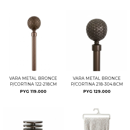
VARA METAL BRONCE
VARA METAL BRONCE
P/CORTINA 122-218CM
P/CORTINA 218-304.8CM
PYG
119.000
PYG
129.000