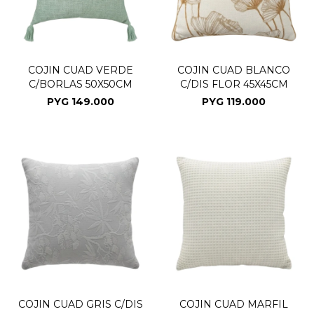
COJIN CUAD VERDE
COJIN CUAD BLANCO
C/BORLAS 50X50CM
C/DIS FLOR 45X45CM
PYG
149.000
PYG
119.000
COJIN CUAD GRIS C/DIS
COJIN CUAD MARFIL