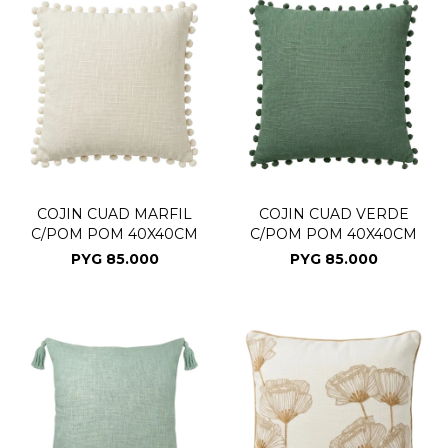
COJIN CUAD MARFIL
COJIN CUAD VERDE
C/POM POM 40X40CM
C/POM POM 40X40CM
PYG
85.000
PYG
85.000