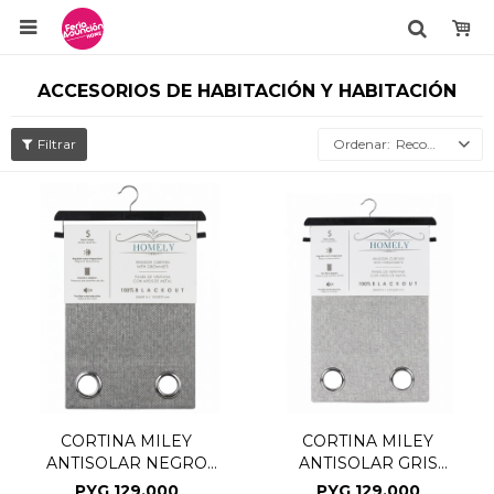

ACCESORIOS DE HABITACIÓN Y HABITACIÓN
Recomendados
CORTINA MILEY
CORTINA MILEY
ANTISOLAR NEGRO
ANTISOLAR GRIS
COMB 137X229CM
137X229CM
PYG
129.000
PYG
129.000