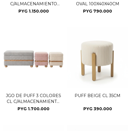
C/ALMACENAMIENTO
OVAL 100X40X40CM
2PZAS
PYG
1.150.000
PYG
790.000
JGO DE PUFF 3 COLORES
PUFF BEIGE CL 35CM
CL C/ALMACENAMIENTO
3PZAS
PYG
1.700.000
PYG
390.000