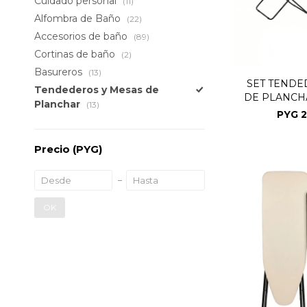
Cuidado personal
(11)
Alfombra de Baño
(22)
Accesorios de baño
(89)
Cortinas de baño
(2)
Basureros
(13)
SET TENDE
Tendederos y Mesas de
DE PLANCH
Planchar
(13)
NE
PYG
2
Precio
(PYG)
OK