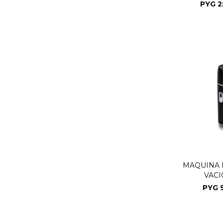
PYG
2
MAQUINA 
VACI
PYG