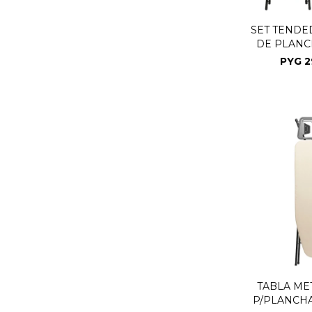
SET TENDE
DE PLANC
NE
PYG
2
TABLA ME
P/PLANCHA