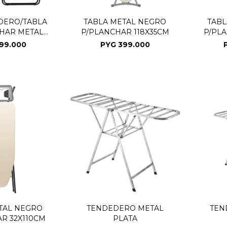
DERO/TABLA
TABLA METAL NEGRO
TABL
HAR METAL
P/PLANCHAR 118X35CM
P/PL
GRO
99.000
PYG
399.000
TAL NEGRO
TENDEDERO METAL
TEN
R 32X110CM
PLATA