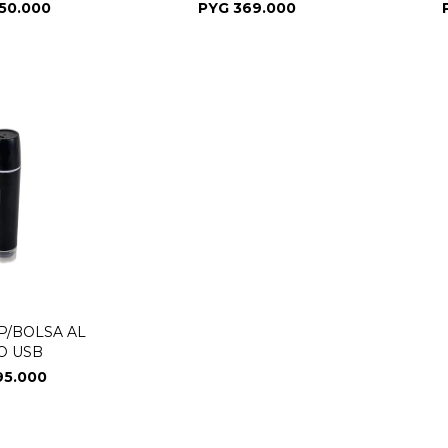
50.000
PYG
369.000
P/BOLSA AL
O USB
95.000