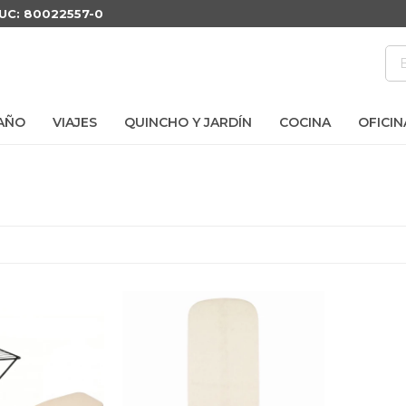
RUC: 80022557-0
AÑO
VIAJES
QUINCHO Y JARDÍN
COCINA
OFICIN