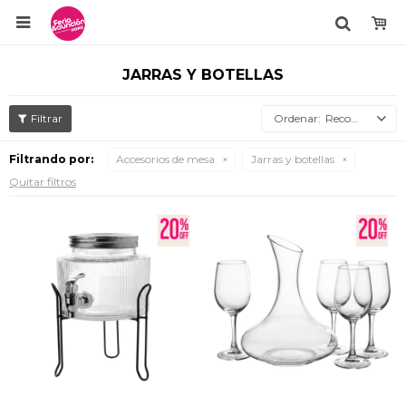

JARRAS Y BOTELLAS
Recomendados
Filtrando por:
Accesorios de mesa
Jarras y botellas
Quitar filtros