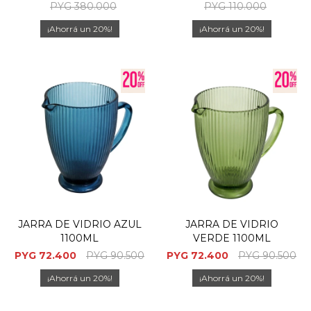
PYG
380.000
PYG
110.000
20
20
JARRA DE VIDRIO AZUL
JARRA DE VIDRIO
1100ML
VERDE 1100ML
PYG
72.400
PYG
90.500
PYG
72.400
PYG
90.500
20
20