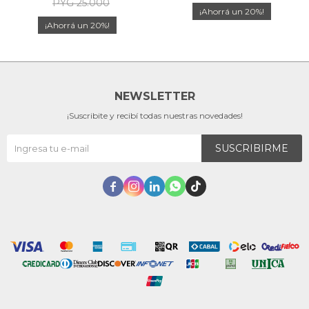
PYG
25.000
20
20
NEWSLETTER
¡Suscribite y recibí todas nuestras novedades!
SUSCRIBIRME




