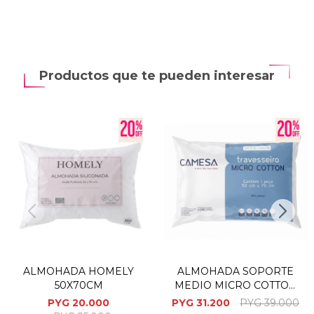
Productos que te pueden interesar
ALMOHADA HOMELY
ALMOHADA SOPORTE
50X70CM
MEDIO MICRO COTTON
50X70CM
PYG
20.000
PYG
31.200
PYG
39.000