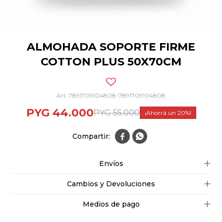
ALMOHADA SOPORTE FIRME
COTTON PLUS 50X70CM
7891709104808-7891709104808
PYG
44.000
PYG
55.000
20


Envíos
Cambios y Devoluciones
Medios de pago