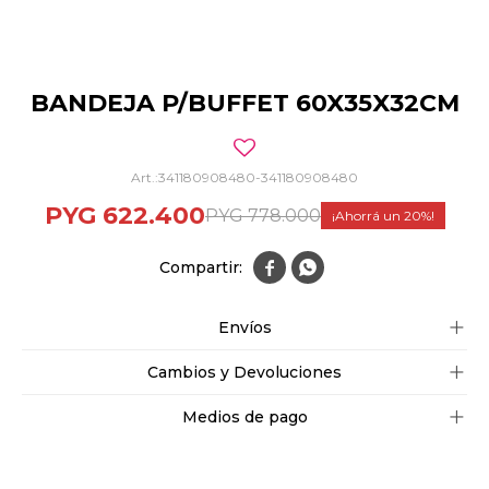
BANDEJA P/BUFFET 60X35X32CM
341180908480-341180908480
PYG
622.400
PYG
778.000
20


Envíos
Cambios y Devoluciones
Medios de pago