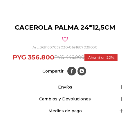
CACEROLA PALMA 24*12,5CM
8691607039030-8691607039030
PYG
356.800
PYG
446.000
20


Envíos
Cambios y Devoluciones
Medios de pago