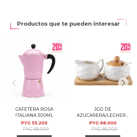
Productos que te pueden interesar
CAFETERA ROSA
JGO DE
ITALIANA 300ML
AZUCARERA/LECHERA
BLANCO C/SOPORTE
PYG
55.200
PYG
68.000
PYG
69.000
PYG
85.000