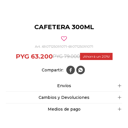
CAFETERA 300ML
6907125091071-6907125091071
PYG
63.200
PYG
79.000
20


Envíos
Cambios y Devoluciones
Medios de pago