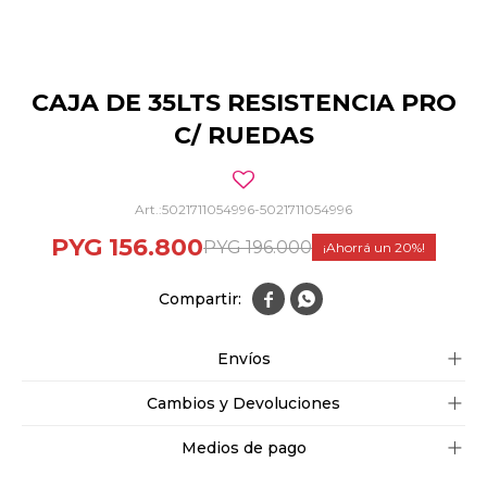
CAJA DE 35LTS RESISTENCIA PRO
C/ RUEDAS
5021711054996-5021711054996
PYG
156.800
PYG
196.000
20


Envíos
Cambios y Devoluciones
Medios de pago