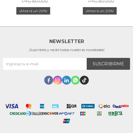
PYG
80.000
PYG
80.000
20
20
NEWSLETTER
¡Suscribite y recibí todas nuestras novedades!
SUSCRIBIRME




