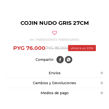
COJIN NUDO GRIS 27CM
7453134031472-7453134031472
PYG
76.000
PYG
95.000
20


Envíos
Cambios y Devoluciones
Medios de pago