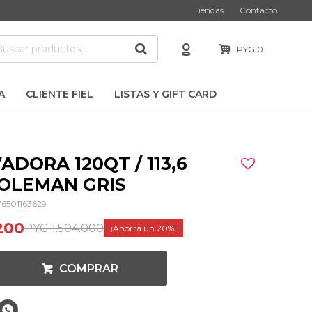
Tiendas
Contacto
PYG
0
A
CLIENTE FIEL
LISTAS Y GIFT CARD
DORA 120QT / 113,6
COLEMAN GRIS
76501163629
200
PYG
1.504.000
20
COMPRAR
