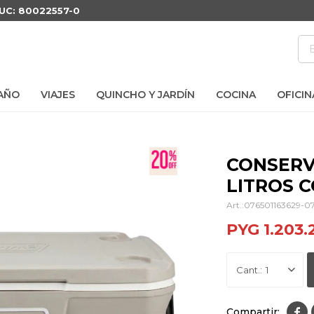
RUC: 80022557-0
AÑO
VIAJES
QUINCHO Y JARDÍN
COCINA
OFICIN
CONSERVA
LITROS 
076501163629-0
PYG
1.203.
1
