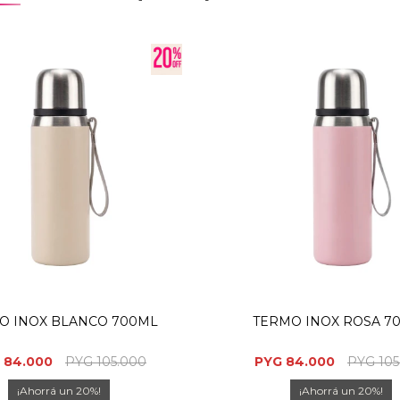
O INOX BLANCO 700ML
TERMO INOX ROSA 7
84.000
PYG
105.000
PYG
84.000
PYG
105
20
20