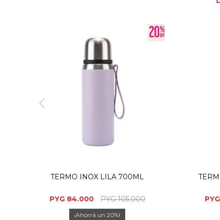
TERMO INOX LILA 700ML
TERM
PYG
84.000
PYG
105.000
PYG
20