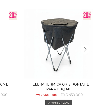
00ML
HIELERA TERMICA GRIS PORTATIL
HI
PARA BBQ 41L
.000
PYG
360.000
PYG
450.000
20