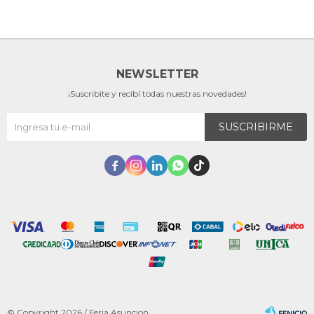
NEWSLETTER
¡Suscribite y recibí todas nuestras novedades!
SUSCRIBIRME





© Copyright 2026 / Feria Asuncion