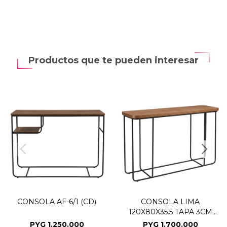
Productos que te pueden interesar
CONSOLA AF-6/1 (CD)
CONSOLA LIMA
120X80X35.5 TAPA 3CM
(CD)
PYG
1.250.000
PYG
1.700.000