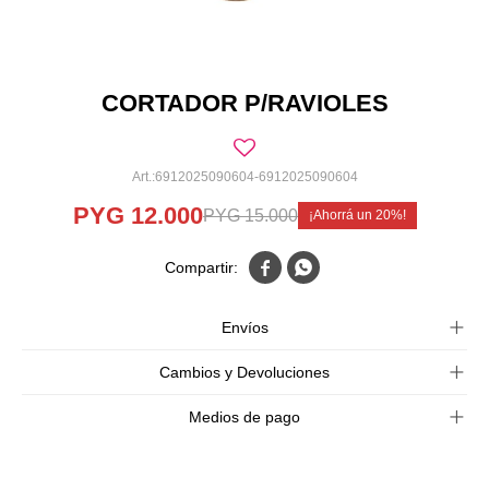
CORTADOR P/RAVIOLES
6912025090604-6912025090604
PYG
12.000
PYG
15.000
20


Envíos
Cambios y Devoluciones
Medios de pago