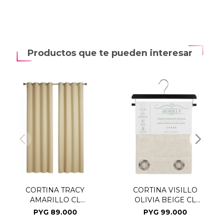
Productos que te pueden interesar
CORTINA TRACY
CORTINA VISILLO
AMARILLO CL
OLIVIA BEIGE CL
137X229CM
137X229CM
PYG
89.000
PYG
99.000