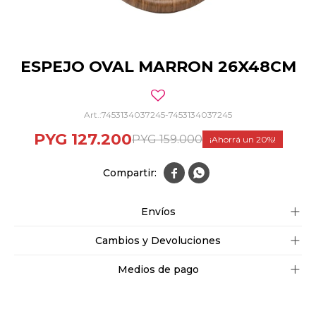
ESPEJO OVAL MARRON 26X48CM
7453134037245-7453134037245
PYG
127.200
PYG
159.000
20


Envíos
Cambios y Devoluciones
Medios de pago