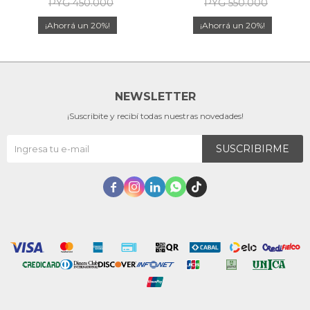
PYG
450.000
PYG
550.000
20
20
NEWSLETTER
¡Suscribite y recibí todas nuestras novedades!
SUSCRIBIRME




