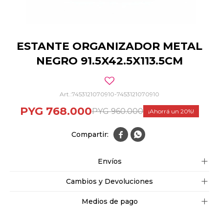
ESTANTE ORGANIZADOR METAL
NEGRO 91.5X42.5X113.5CM
7453121070910-7453121070910
PYG
768.000
PYG
960.000
20


Envíos
Cambios y Devoluciones
Medios de pago