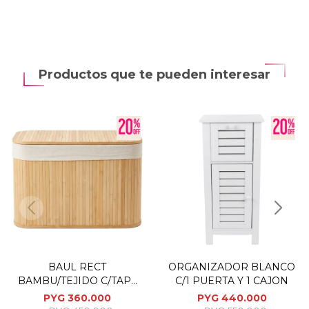
Productos que te pueden interesar
BAUL RECT
ORGANIZADOR BLANCO
BAMBU/TEJIDO C/TAPA
C/1 PUERTA Y 1 CAJON
75.5X38.5X42.5CM
PYG
360.000
PYG
440.000