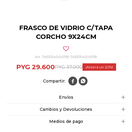
FRASCO DE VIDRIO C/TAPA
CORCHO 9X24CM
7453134004759-7453134004759
PYG
29.600
PYG
37.000
20


Envíos
Cambios y Devoluciones
Medios de pago