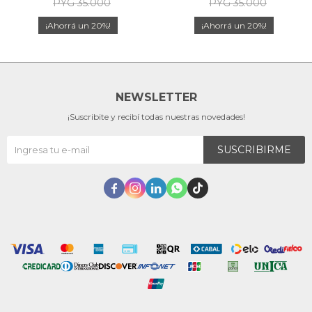
PYG
35.000
PYG
35.000
20
20
NEWSLETTER
¡Suscribite y recibí todas nuestras novedades!
SUSCRIBIRME




