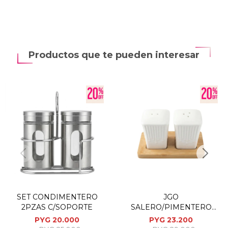
Productos que te pueden interesar
SET CONDIMENTERO
JGO
2PZAS C/SOPORTE
SALERO/PIMENTERO
3PZAS 31X20.5X9.5CM
PYG
20.000
PYG
23.200