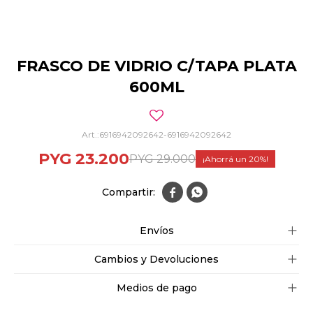
FRASCO DE VIDRIO C/TAPA PLATA
600ML
6916942092642-6916942092642
PYG
23.200
PYG
29.000
20


Envíos
Cambios y Devoluciones
Medios de pago