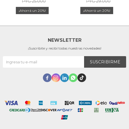
PYG
25.000
PYG
29.000
20
20
NEWSLETTER
¡Suscribite y recibí todas nuestras novedades!
SUSCRIBIRME




