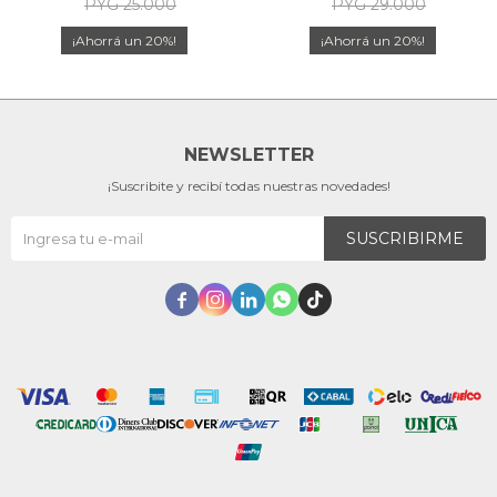
PYG
25.000
PYG
29.000
20
20
NEWSLETTER
¡Suscribite y recibí todas nuestras novedades!
SUSCRIBIRME




