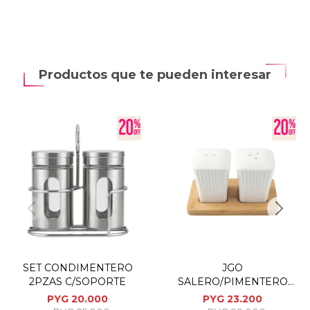
Productos que te pueden interesar
SET CONDIMENTERO
JGO
2PZAS C/SOPORTE
SALERO/PIMENTERO
3PZAS 31X20.5X9.5CM
PYG
20.000
PYG
23.200