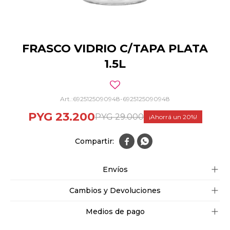
FRASCO VIDRIO C/TAPA PLATA
1.5L
6925125090948-6925125090948
PYG
23.200
PYG
29.000
20


Envíos
Cambios y Devoluciones
Medios de pago