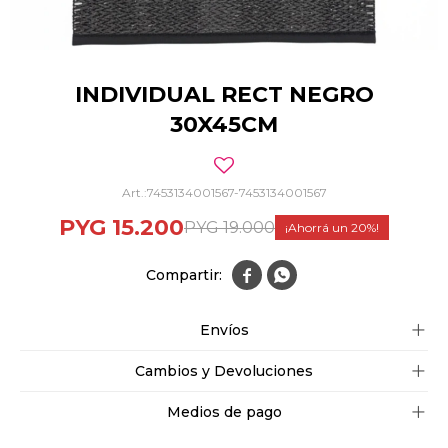
INDIVIDUAL RECT NEGRO
30X45CM
7453134001567-7453134001567
PYG
15.200
PYG
19.000
20


Envíos
Cambios y Devoluciones
Medios de pago