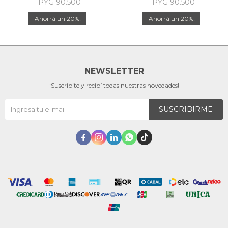
PYG
90.500
PYG
90.500
20
20
NEWSLETTER
¡Suscribite y recibí todas nuestras novedades!
SUSCRIBIRME




