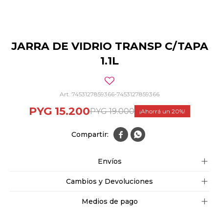
JARRA DE VIDRIO TRANSP C/TAPA
1.1L
7453127859366-7453127859366
PYG
15.200
PYG
19.000
20


Envíos
Cambios y Devoluciones
Medios de pago