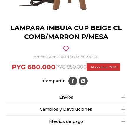
LAMPARA IMBUIA CUP BEIGE CL
COMB/MARRON P/MESA
7898678290501-7898678290501
PYG
680.000
PYG
850.000
20


Envíos
Cambios y Devoluciones
Medios de pago