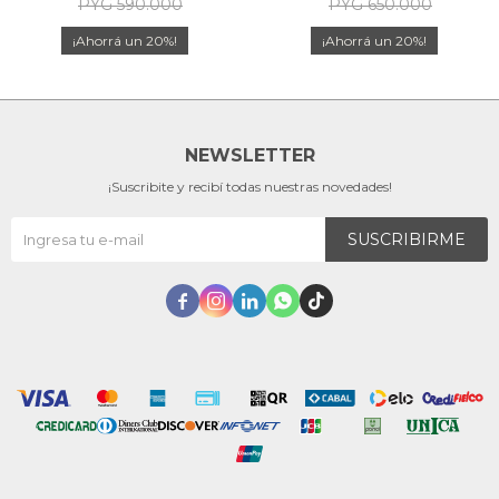
PYG
590.000
PYG
650.000
20
20
NEWSLETTER
¡Suscribite y recibí todas nuestras novedades!
SUSCRIBIRME




