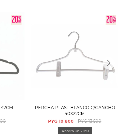
 42CM
PERCHA PLAST BLANCO C/GANCHO
P
40X22CM
000
PYG
10.800
PYG
13.500
20