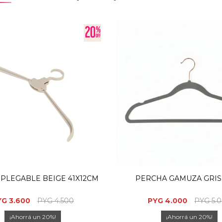
PLEGABLE BEIGE 41X12CM
PERCHA GAMUZA GRIS
YG
3.600
PYG
4.500
PYG
4.000
PYG
5.
20
20