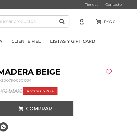
Tiendas
Contacto
PYG
0
A
CLIENTE FIEL
LISTAS Y GIFT CARD
MADERA BEIGE
-2007900301334
PYG
9.900
20
COMPRAR
