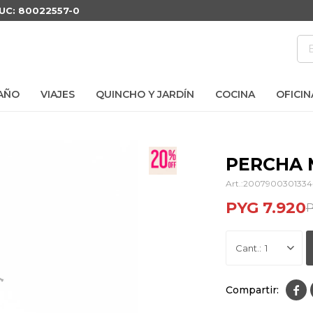
RUC: 80022557-0
AÑO
VIAJES
QUINCHO Y JARDÍN
COCINA
OFICIN
PERCHA 
2007900301334
PYG
7.920
1
