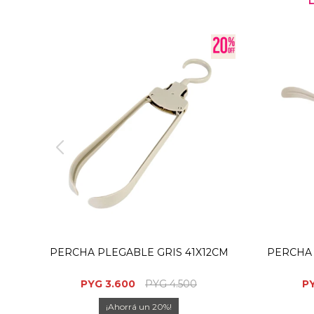
PERCHA PLEGABLE GRIS 41X12CM
PERCHA 
PYG
3.600
PYG
4.500
P
20