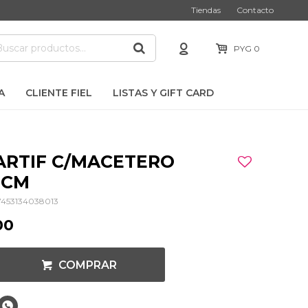
Tiendas
Contacto
PYG
0
A
CLIENTE FIEL
LISTAS Y GIFT CARD
ARTIF C/MACETERO
8CM
7453134038013
00
COMPRAR
