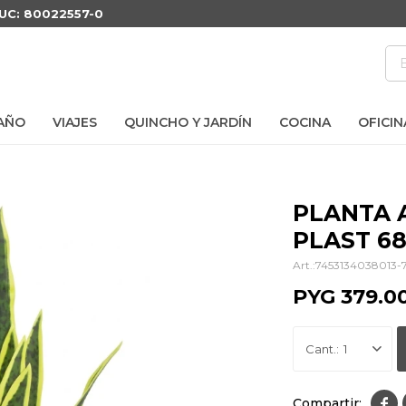
RUC: 80022557-0
AÑO
VIAJES
QUINCHO Y JARDÍN
COCINA
OFICIN
PLANTA 
PLAST 6
7453134038013-
PYG
379.0
1
