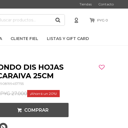
Tiendas
Contacto
PYG
0
A
CLIENTE FIEL
LISTAS Y GIFT CARD
ONDO DIS HOJAS
CARAIVA 25CM
7908199457755
0
PYG
27.000
20
COMPRAR
