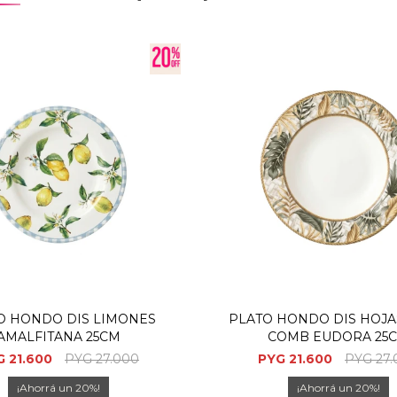
O HONDO DIS LIMONES
PLATO HONDO DIS HOJA
AMALFITANA 25CM
COMB EUDORA 25
G
21.600
PYG
27.000
PYG
21.600
PYG
27
20
20