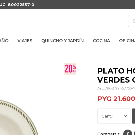
RUC: 80022557-0
AÑO
VIAJES
QUINCHO Y JARDÍN
COCINA
OFICIN
PLATO H
VERDES 
7908199457755-
PYG
21.60
1
