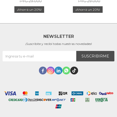
PYG
29.000
PYG
29.000
20
20
NEWSLETTER
¡Suscribite y recibí todas nuestras novedades!
SUSCRIBIRME




