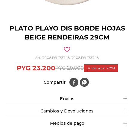
PLATO PLAYO DIS BORDE HOJAS
BEIGE RENDEIRAS 29CM
7908199473748-7908199473748
PYG
23.200
PYG
29.000
20


Envíos
Cambios y Devoluciones
Medios de pago