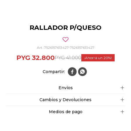
RALLADOR P/QUESO
7526157613427-7526157613427
PYG
32.800
PYG
41.000
20


Envíos
Cambios y Devoluciones
Medios de pago