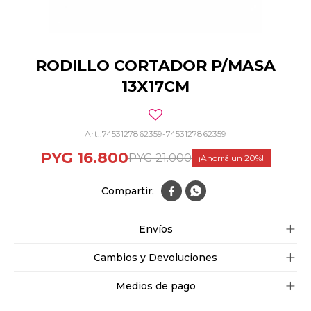
RODILLO CORTADOR P/MASA
13X17CM
7453127862359-7453127862359
PYG
16.800
PYG
21.000
20


Envíos
Cambios y Devoluciones
Medios de pago