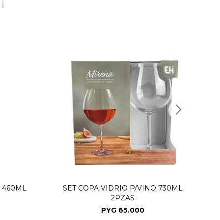
O 460ML
SET COPA VIDRIO P/VINO 730ML
2PZAS
PYG
65.000