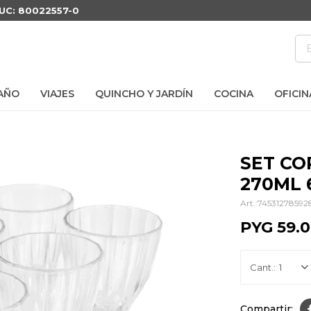
RUC: 80022557-0
AÑO
VIAJES
QUINCHO Y JARDÍN
COCINA
OFICIN
SET CO
270ML 
74531278592
PYG
59.
1