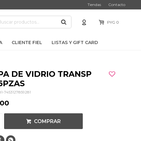
Tiendas
Contacto
PYG
0
A
CLIENTE FIEL
LISTAS Y GIFT CARD
PA DE VIDRIO TRANSP
6PZAS
81-7453127859281
000
COMPRAR

