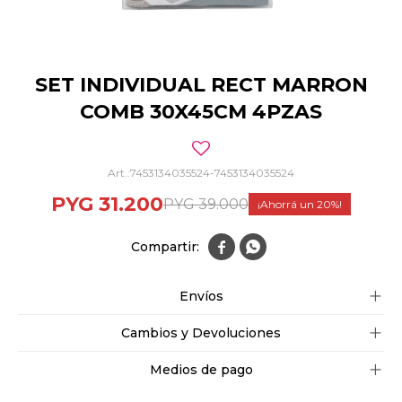
SET INDIVIDUAL RECT MARRON
COMB 30X45CM 4PZAS
7453134035524-7453134035524
PYG
31.200
PYG
39.000
20


Envíos
Cambios y Devoluciones
Medios de pago