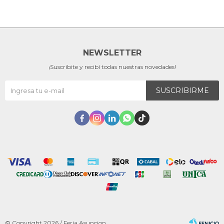
NEWSLETTER
¡Suscribite y recibí todas nuestras novedades!
SUSCRIBIRME





© Copyright 2026 / Feria Asuncion