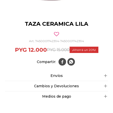
TAZA CERAMICA LILA
7450001742394-7450001742394
PYG
12.000
PYG
15.000
20


Envíos
Cambios y Devoluciones
Medios de pago