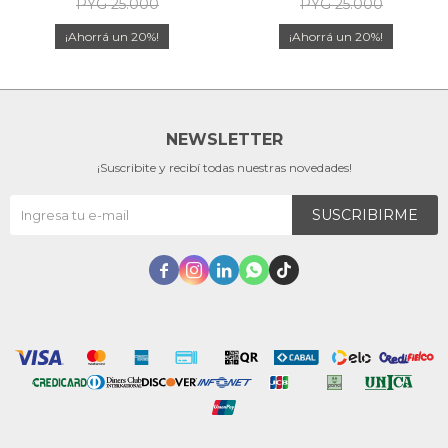
PYG
25.000
PYG
25.000
20
20
NEWSLETTER
¡Suscribite y recibí todas nuestras novedades!
SUSCRIBIRME




