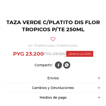
TAZA VERDE C/PLATITO DIS FLOR
TROPICOS P/TE 250ML
7908199412624-7908199412624
PYG
23.200
PYG
29.000
20


Envíos
Cambios y Devoluciones
Medios de pago