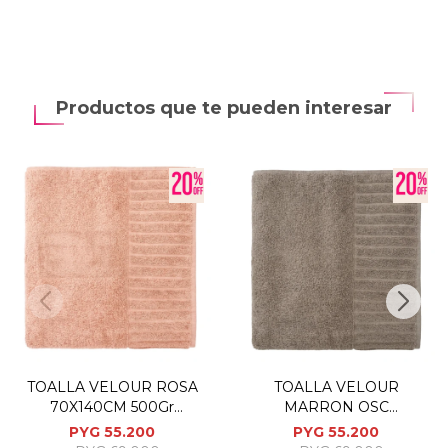
Productos que te pueden interesar
TOALLA VELOUR ROSA
TOALLA VELOUR
70X140CM 500Gr
MARRON OSC
P/BAÑO
70X140CM 500Gr
PYG
55.200
PYG
55.200
P/BAÑO