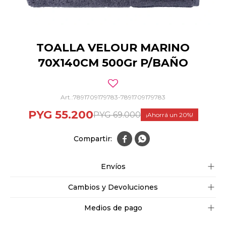
TOALLA VELOUR MARINO
70X140CM 500Gr P/BAÑO
7891709179783-7891709179783
PYG
55.200
PYG
69.000
20


Envíos
Cambios y Devoluciones
Medios de pago