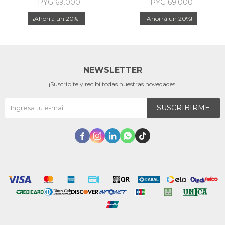
PYG
69.000
PYG
69.000
20
20
NEWSLETTER
¡Suscribite y recibí todas nuestras novedades!
SUSCRIBIRME




