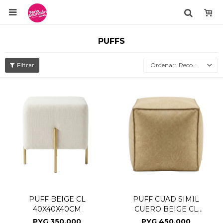

PUFFS
Recomendados
PUFF BEIGE CL
PUFF CUAD SIMIL
40X40X40CM
CUERO BEIGE CL
45X45X40CM
PYG
350.000
PYG
450.000