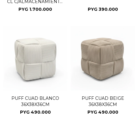
CL C/ALMACENAMIENTO
3PZAS
PYG
1.700.000
PYG
390.000
PUFF CUAD BLANCO
PUFF CUAD BEIGE
36X38X36CM
36X38X36CM
PYG
490.000
PYG
490.000