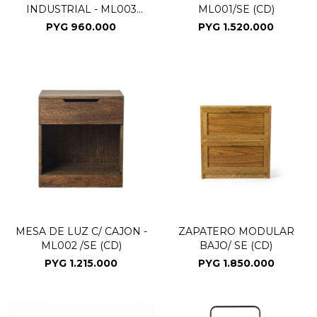
INDUSTRIAL - ML003
ML001/SE (CD)
(CD)
PYG
960.000
PYG
1.520.000
MESA DE LUZ C/ CAJON -
ZAPATERO MODULAR
ML002 /SE (CD)
BAJO/ SE (CD)
PYG
1.215.000
PYG
1.850.000