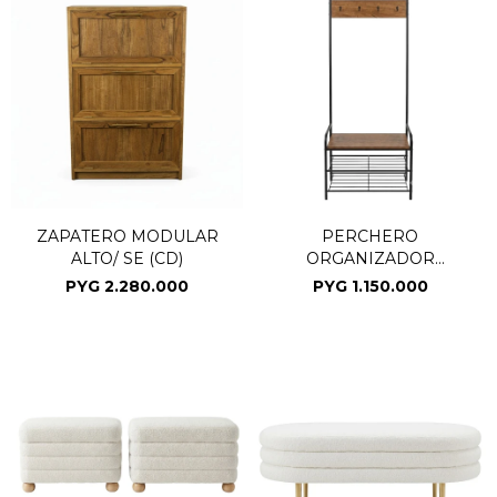
ZAPATERO MODULAR
PERCHERO
ALTO/ SE (CD)
ORGANIZADOR
AF.165X63X37 (CD)
PYG
2.280.000
PYG
1.150.000