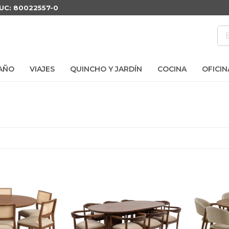
RUC: 80022557-0
AÑO
VIAJES
QUINCHO Y JARDÍN
COCINA
OFICIN