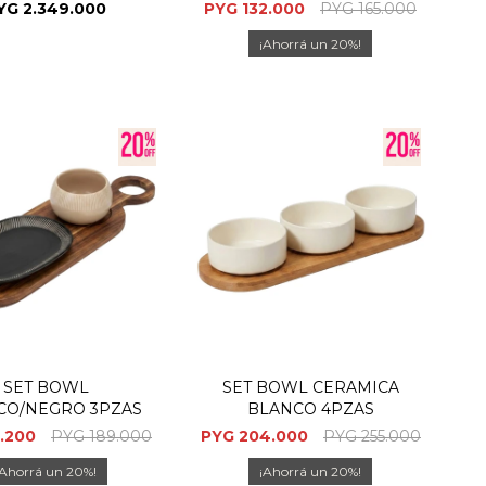
(CD)
YG
2.349.000
PYG
132.000
PYG
165.000
20
SET BOWL
SET BOWL CERAMICA
CO/NEGRO 3PZAS
BLANCO 4PZAS
1.200
PYG
189.000
PYG
204.000
PYG
255.000
20
20