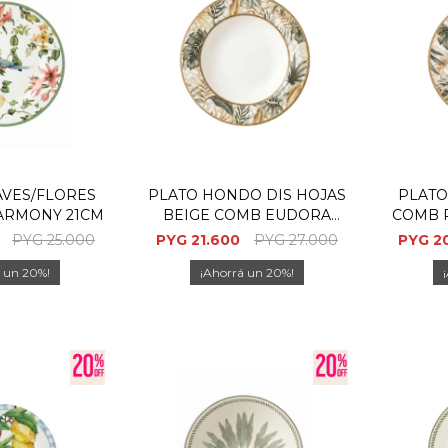
AVES/FLORES
PLATO HONDO DIS HOJAS
PLATO
ARMONY 21CM
BEIGE COMB EUDORA
COMB 
25CM
PYG
25.000
PYG
21.600
PYG
27.000
PYG
2
20
20