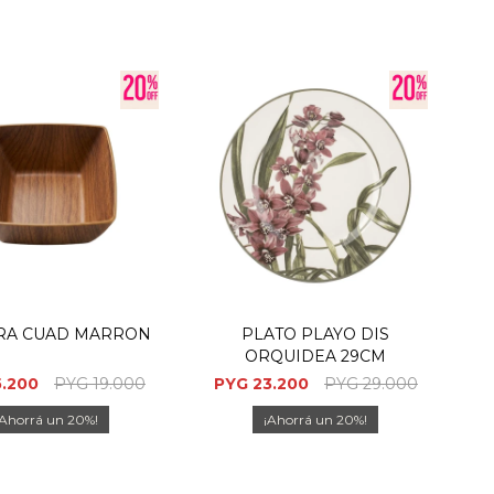
RA CUAD MARRON
PLATO PLAYO DIS
ORQUIDEA 29CM
5.200
PYG
19.000
PYG
23.200
PYG
29.000
20
20