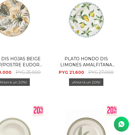
 DIS HOJAS BEIGE
PLATO HONDO DIS
P/POSTRE EUDORA
LIMONES AMALFITANA
21CM
25CM
0.000
PYG
25.000
PYG
21.600
PYG
27.000
20
20