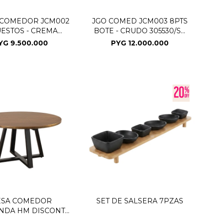
 COMEDOR JCM002
JGO COMED JCM003 8PTS
UESTOS - CREMA
BOTE - CRUDO 305530/SE
305540 (CD)
(CD)
YG
9.500.000
PYG
12.000.000
SA COMEDOR
SET DE SALSERA 7PZAS
NDA HM DISCONT