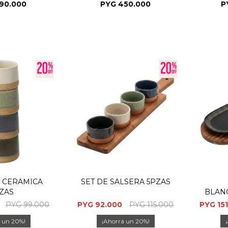
57X42X84CM
90.000
PYG
450.000
P
 CERAMICA
SET DE SALSERA 5PZAS
ZAS
BLAN
PYG
99.000
PYG
92.000
PYG
115.000
PYG
15
20
20