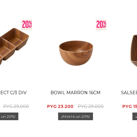
ECT C/3 DIV
BOWL MARRON 16CM
SALSE
PYG
29.000
PYG
23.200
PYG
29.000
PYG
1
20
20