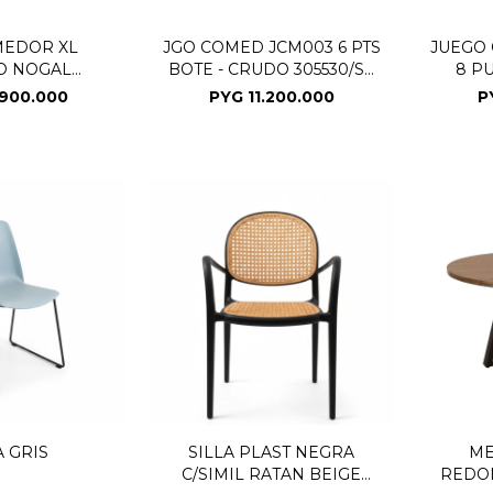
MEDOR XL
JGO COMED JCM003 6 PTS
JUEGO
O NOGAL
BOTE - CRUDO 305530/SE
8 P
31(CD)
(CD)
.900.000
PYG
11.200.000
P
A GRIS
SILLA PLAST NEGRA
ME
C/SIMIL RATAN BEIGE
REDO