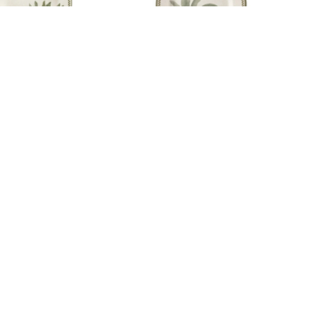
HONDO DIS HOJAS
PLATO DIS BANANO
ES CARAIVA 25CM
P/POSTRE CARAIVA 21CM
1.600
PYG
27.000
PYG
20.000
PYG
25.000
20
20