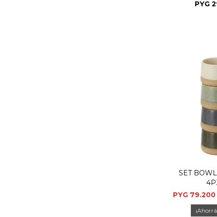
PYG
2
SET BOWL
4P
PYG
79.200