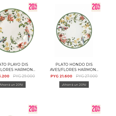
ATO PLAYO DIS
PLATO HONDO DIS
FLORES HARMONY
AVES/FLORES HARMONY
29CM
25CM
3.200
PYG
29.000
PYG
21.600
PYG
27.000
20
20