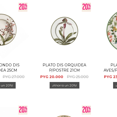
ONDO DIS
PLATO DIS ORQUIDEA
PL
EA 25CM
P/POSTRE 21CM
AVES/
PYG
27.000
PYG
20.000
PYG
25.000
PYG
2
20
20