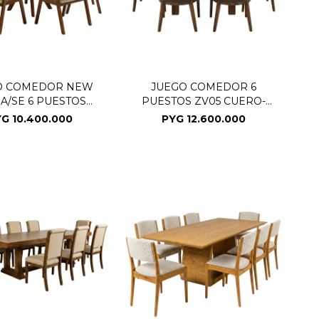
O COMEDOR NEW
JUEGO COMEDOR 6
A/SE 6 PUESTOS
PUESTOS ZV05 CUERO-
BEIGE 305531
SEDONA (CD)
YG
10.400.000
PYG
12.600.000