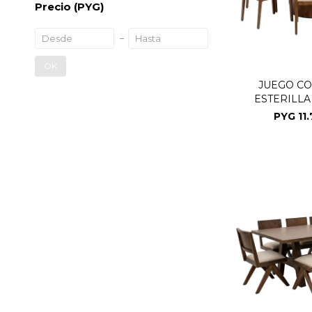
Precio
(PYG)
OK
JUEGO C
ESTERILLA
SE
PYG
11