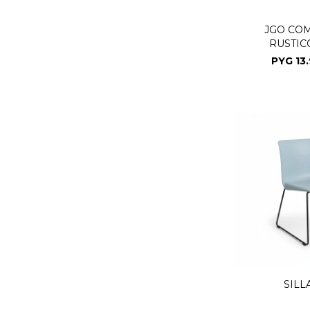
JGO CO
RUSTIC
3055
PYG
13
SILL