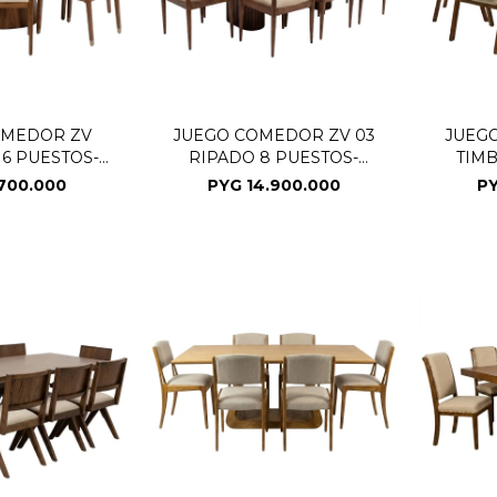
OMEDOR ZV
JUEGO COMEDOR ZV 03
JUEG
 6 PUESTOS-
RIPADO 8 PUESTOS-
TIMB
(CD)
NOGAL (CD)
.700.000
PYG
14.900.000
P