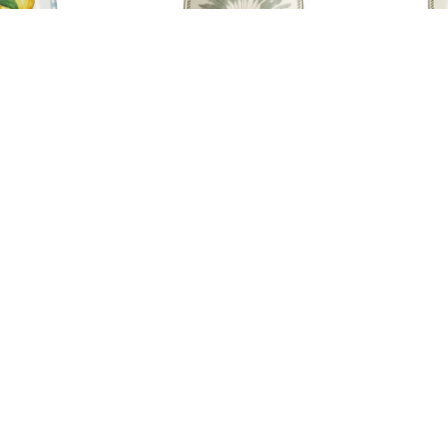
LIMON CITRON
BOWL DIS PALMERA
PLATO 
TRE 21CM
CARAIVA 300ML
VERD
PYG
25.000
PYG
20.000
PYG
25.000
PYG
2
20
20