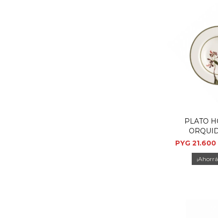
PLATO H
ORQUID
PYG
21.600