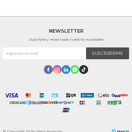
NEWSLETTER
¡Suscribite y recibí todas nuestras novedades!
SUSCRIBIRME





© Copyright 2026 / Feria Asuncion