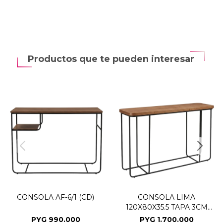
Productos que te pueden interesar
CONSOLA AF-6/1 (CD)
CONSOLA LIMA
120X80X35.5 TAPA 3CM
(CD)
PYG
990.000
PYG
1.700.000