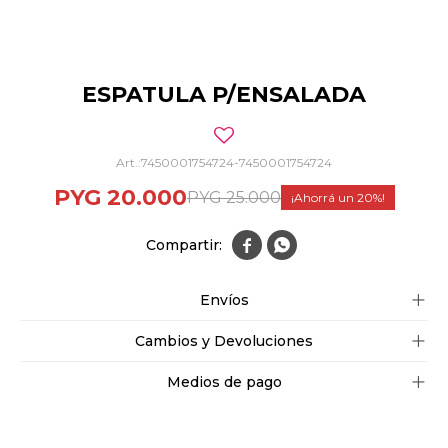
ESPATULA P/ENSALADA
7450001754724-7450001754724
PYG
20.000
PYG
25.000
20


Envíos
Cambios y Devoluciones
Medios de pago