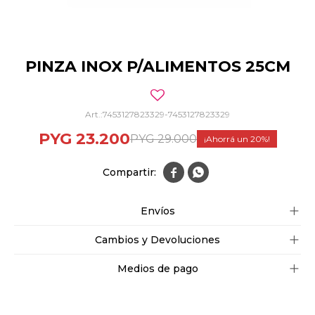
PINZA INOX P/ALIMENTOS 25CM
7453127823329-7453127823329
PYG
23.200
PYG
29.000
20


Envíos
Cambios y Devoluciones
Medios de pago