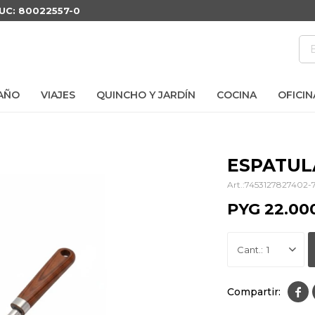
RUC: 80022557-0
AÑO
VIAJES
QUINCHO Y JARDÍN
COCINA
OFICIN
ESPATUL
7453127827402-
PYG
22.00
1
