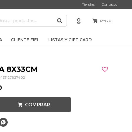
Tiendas
Contacto
PYG
0
A
CLIENTE FIEL
LISTAS Y GIFT CARD
A 8X33CM
7453127827402
0
COMPRAR
