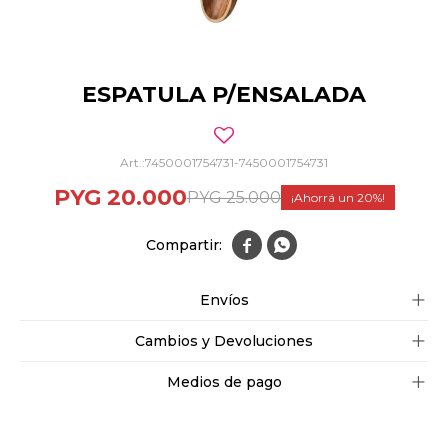
ESPATULA P/ENSALADA
7450001754731-7450001754731
PYG
20.000
PYG
25.000
20


Envíos
Cambios y Devoluciones
Medios de pago