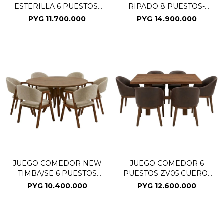
ESTERILLA 6 PUESTOS-
RIPADO 8 PUESTOS-
SE(CD)
NOGAL (CD)
PYG
11.700.000
PYG
14.900.000
JUEGO COMEDOR NEW
JUEGO COMEDOR 6
TIMBA/SE 6 PUESTOS
PUESTOS ZV05 CUERO-
BEIGE 305531
SEDONA (CD)
PYG
10.400.000
PYG
12.600.000