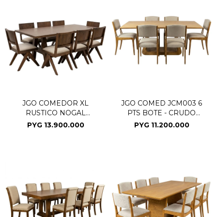
JGO COMEDOR XL
JGO COMED JCM003 6
RUSTICO NOGAL
PTS BOTE - CRUDO
305531(CD)
305530/SE (CD)
PYG
13.900.000
PYG
11.200.000