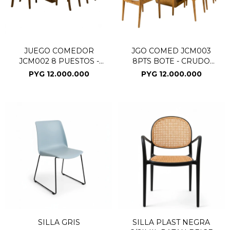
JUEGO COMEDOR
JGO COMED JCM003
JCM002 8 PUESTOS -
8PTS BOTE - CRUDO
CREMA 305540 (CD)
305530/SE (CD)
PYG
12.000.000
PYG
12.000.000
SILLA GRIS
SILLA PLAST NEGRA