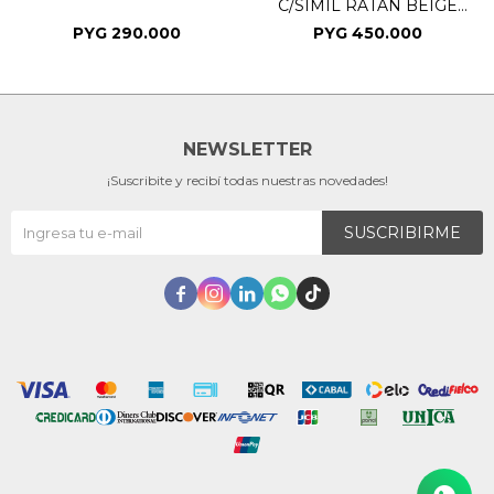
C/SIMIL RATAN BEIGE
57X42X84CM
PYG
290.000
PYG
450.000
NEWSLETTER
¡Suscribite y recibí todas nuestras novedades!
SUSCRIBIRME




